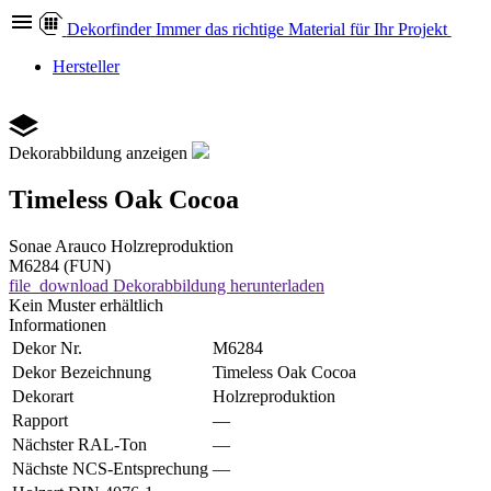
Dekor
finder
Immer das richtige Material für Ihr Projekt
Hersteller
Dekorabbildung anzeigen
Timeless Oak Cocoa
Sonae Arauco
Holzreproduktion
M6284 (FUN)
file_download
Dekorabbildung herunterladen
Kein Muster erhältlich
Informationen
Dekor Nr.
M6284
Dekor Bezeichnung
Timeless Oak Cocoa
Dekorart
Holzreproduktion
Rapport
—
Nächster RAL-Ton
—
Nächste NCS-Entsprechung
—