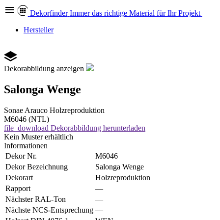
Dekor
finder
Immer das richtige Material für Ihr Projekt
Hersteller
Dekorabbildung anzeigen
Salonga Wenge
Sonae Arauco
Holzreproduktion
M6046 (NTL)
file_download
Dekorabbildung herunterladen
Kein Muster erhältlich
Informationen
Dekor Nr.
M6046
Dekor Bezeichnung
Salonga Wenge
Dekorart
Holzreproduktion
Rapport
—
Nächster RAL-Ton
—
Nächste NCS-Entsprechung
—