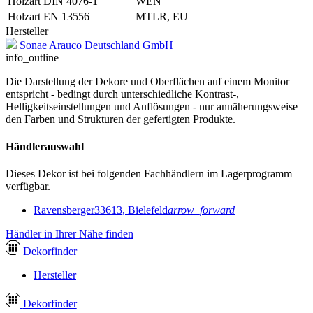
Holzart DIN 4076-1
WEN
Holzart EN 13556
MTLR, EU
Hersteller
Sonae Arauco Deutschland GmbH
info_outline
Die Darstellung der Dekore und Oberflächen auf einem Monitor
entspricht - bedingt durch unterschiedliche Kontrast-,
Helligkeitseinstellungen und Auflösungen - nur annäherungsweise
den Farben und Strukturen der gefertigten Produkte.
Händlerauswahl
Dieses Dekor ist bei folgenden Fachhändlern im Lagerprogramm
verfügbar.
Ravensberger
33613, Bielefeld
arrow_forward
Händler in Ihrer Nähe finden
Dekor
finder
Hersteller
Dekor
finder