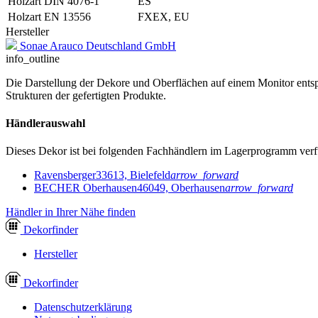
Holzart DIN 4076-1
ES
Holzart EN 13556
FXEX, EU
Hersteller
Sonae Arauco Deutschland GmbH
info_outline
Die Darstellung der Dekore und Oberflächen auf einem Monitor entspr
Strukturen der gefertigten Produkte.
Händlerauswahl
Dieses Dekor ist bei folgenden Fachhändlern im Lagerprogramm verf
Ravensberger
33613, Bielefeld
arrow_forward
BECHER Oberhausen
46049, Oberhausen
arrow_forward
Händler in Ihrer Nähe finden
Dekor
finder
Hersteller
Dekor
finder
Datenschutzerklärung