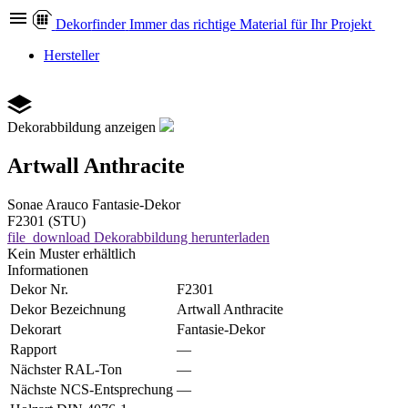
Dekor
finder
Immer das richtige Material für Ihr Projekt
Hersteller
Dekorabbildung anzeigen
Artwall Anthracite
Sonae Arauco
Fantasie-Dekor
F2301 (STU)
file_download
Dekorabbildung herunterladen
Kein Muster erhältlich
Informationen
Dekor Nr.
F2301
Dekor Bezeichnung
Artwall Anthracite
Dekorart
Fantasie-Dekor
Rapport
—
Nächster RAL-Ton
—
Nächste NCS-Entsprechung
—