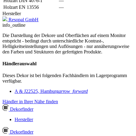
Holzart DIN 4076-1
—
Holzart EN 13556
—
Hersteller
Resopal GmbH
info_outline
Die Darstellung der Dekore und Oberflächen auf einem Monitor
entspricht - bedingt durch unterschiedliche Kontrast-,
Helligkeitseinstellungen und Auflösungen - nur annäherungsweise
den Farben und Strukturen der gefertigten Produkte.
Händlerauswahl
Dieses Dekor ist bei folgenden Fachhändlern im Lagerprogramm
verfügbar.
A & J
22525, Hamburg
arrow_forward
Händler in Ihrer Nähe finden
Dekor
finder
Hersteller
Dekor
finder