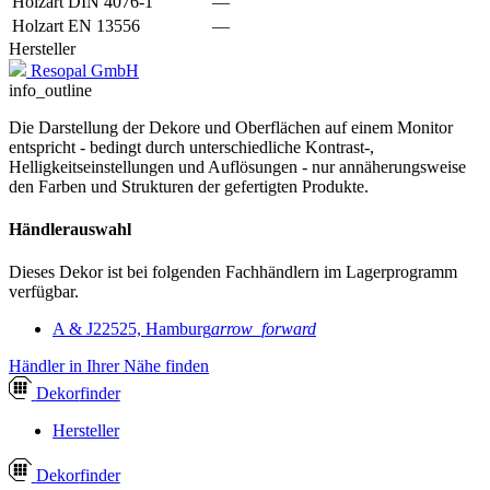
Holzart DIN 4076-1
—
Holzart EN 13556
—
Hersteller
Resopal GmbH
info_outline
Die Darstellung der Dekore und Oberflächen auf einem Monitor
entspricht - bedingt durch unterschiedliche Kontrast-,
Helligkeitseinstellungen und Auflösungen - nur annäherungsweise
den Farben und Strukturen der gefertigten Produkte.
Händlerauswahl
Dieses Dekor ist bei folgenden Fachhändlern im Lagerprogramm
verfügbar.
A & J
22525, Hamburg
arrow_forward
Händler in Ihrer Nähe finden
Dekor
finder
Hersteller
Dekor
finder