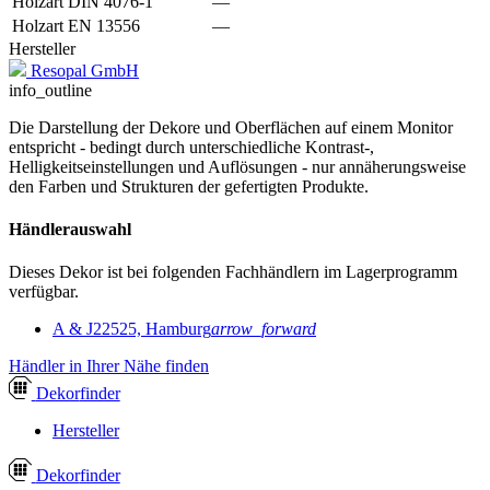
Holzart DIN 4076-1
—
Holzart EN 13556
—
Hersteller
Resopal GmbH
info_outline
Die Darstellung der Dekore und Oberflächen auf einem Monitor
entspricht - bedingt durch unterschiedliche Kontrast-,
Helligkeitseinstellungen und Auflösungen - nur annäherungsweise
den Farben und Strukturen der gefertigten Produkte.
Händlerauswahl
Dieses Dekor ist bei folgenden Fachhändlern im Lagerprogramm
verfügbar.
A & J
22525, Hamburg
arrow_forward
Händler in Ihrer Nähe finden
Dekor
finder
Hersteller
Dekor
finder