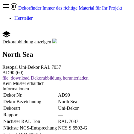
Dekor
finder
Immer das richtige Material für Ihr Projekt
Hersteller
Dekorabbildung anzeigen
North Sea
Resopal
Uni-Dekor
RAL 7037
AD90 (60)
file_download
Dekorabbildung herunterladen
Kein Muster erhältlich
Informationen
Dekor Nr.
AD90
Dekor Bezeichnung
North Sea
Dekorart
Uni-Dekor
Rapport
—
Nächster RAL-Ton
RAL 7037
Nächste NCS-Entsprechung
NCS S 5502-G