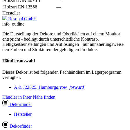
Holzart DIN 4076-1
—
Holzart EN 13556
—
Hersteller
Resopal GmbH
info_outline
Die Darstellung der Dekore und Oberflächen auf einem Monitor
entspricht - bedingt durch unterschiedliche Kontrast-,
Helligkeitseinstellungen und Auflösungen - nur annäherungsweise
den Farben und Strukturen der gefertigten Produkte.
Händlerauswahl
Dieses Dekor ist bei folgenden Fachhändlern im Lagerprogramm
verfügbar.
A & J
22525, Hamburg
arrow_forward
Händler in Ihrer Nähe finden
Dekor
finder
Hersteller
Dekor
finder