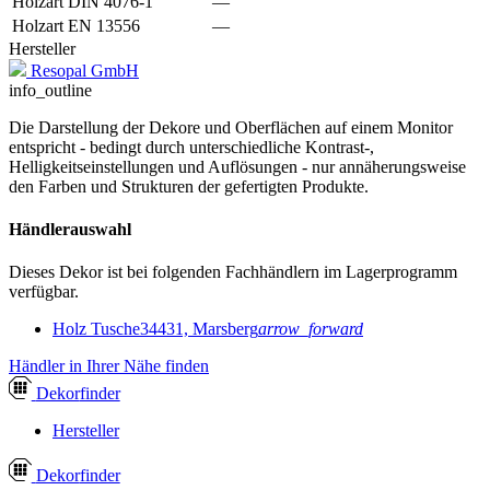
Holzart DIN 4076-1
—
Holzart EN 13556
—
Hersteller
Resopal GmbH
info_outline
Die Darstellung der Dekore und Oberflächen auf einem Monitor
entspricht - bedingt durch unterschiedliche Kontrast-,
Helligkeitseinstellungen und Auflösungen - nur annäherungsweise
den Farben und Strukturen der gefertigten Produkte.
Händlerauswahl
Dieses Dekor ist bei folgenden Fachhändlern im Lagerprogramm
verfügbar.
Holz Tusche
34431, Marsberg
arrow_forward
Händler in Ihrer Nähe finden
Dekor
finder
Hersteller
Dekor
finder