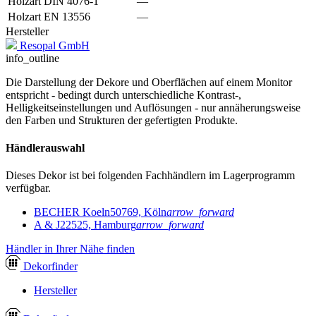
Holzart DIN 4076-1
—
Holzart EN 13556
—
Hersteller
Resopal GmbH
info_outline
Die Darstellung der Dekore und Oberflächen auf einem Monitor
entspricht - bedingt durch unterschiedliche Kontrast-,
Helligkeitseinstellungen und Auflösungen - nur annäherungsweise
den Farben und Strukturen der gefertigten Produkte.
Händlerauswahl
Dieses Dekor ist bei folgenden Fachhändlern im Lagerprogramm
verfügbar.
BECHER Koeln
50769, Köln
arrow_forward
A & J
22525, Hamburg
arrow_forward
Händler in Ihrer Nähe finden
Dekor
finder
Hersteller