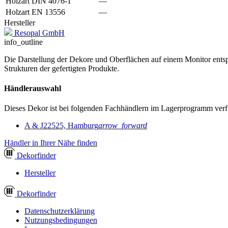
Holzart DIN 4076-1
—
Holzart EN 13556
—
Hersteller
Resopal GmbH
info_outline
Die Darstellung der Dekore und Oberflächen auf einem Monitor entspr
Strukturen der gefertigten Produkte.
Händlerauswahl
Dieses Dekor ist bei folgenden Fachhändlern im Lagerprogramm verf
A & J
22525, Hamburg
arrow_forward
Händler in Ihrer Nähe finden
Dekor
finder
Hersteller
Dekor
finder
Datenschutzerklärung
Nutzungsbedingungen