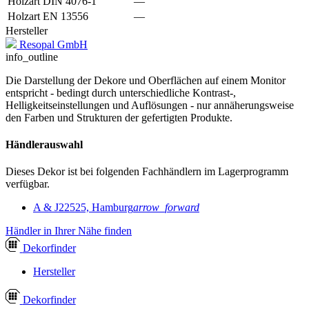
Holzart DIN 4076-1
—
Holzart EN 13556
—
Hersteller
Resopal GmbH
info_outline
Die Darstellung der Dekore und Oberflächen auf einem Monitor
entspricht - bedingt durch unterschiedliche Kontrast-,
Helligkeitseinstellungen und Auflösungen - nur annäherungsweise
den Farben und Strukturen der gefertigten Produkte.
Händlerauswahl
Dieses Dekor ist bei folgenden Fachhändlern im Lagerprogramm
verfügbar.
A & J
22525, Hamburg
arrow_forward
Händler in Ihrer Nähe finden
Dekor
finder
Hersteller
Dekor
finder