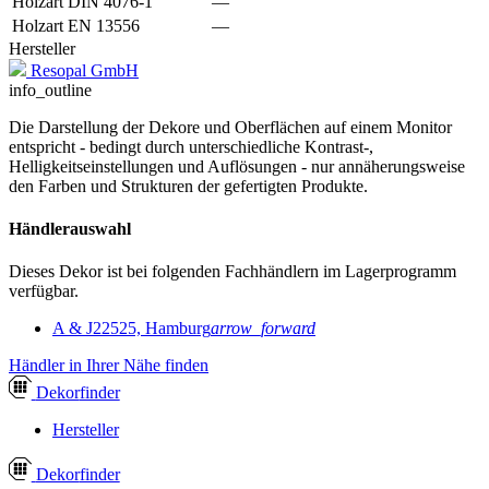
Holzart DIN 4076-1
—
Holzart EN 13556
—
Hersteller
Resopal GmbH
info_outline
Die Darstellung der Dekore und Oberflächen auf einem Monitor
entspricht - bedingt durch unterschiedliche Kontrast-,
Helligkeitseinstellungen und Auflösungen - nur annäherungsweise
den Farben und Strukturen der gefertigten Produkte.
Händlerauswahl
Dieses Dekor ist bei folgenden Fachhändlern im Lagerprogramm
verfügbar.
A & J
22525, Hamburg
arrow_forward
Händler in Ihrer Nähe finden
Dekor
finder
Hersteller
Dekor
finder