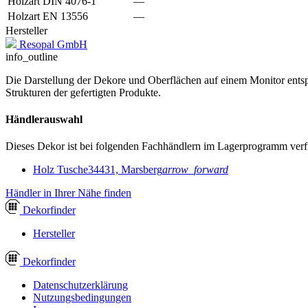
Holzart DIN 4076-1
—
Holzart EN 13556
—
Hersteller
Resopal GmbH
info_outline
Die Darstellung der Dekore und Oberflächen auf einem Monitor entspr
Strukturen der gefertigten Produkte.
Händlerauswahl
Dieses Dekor ist bei folgenden Fachhändlern im Lagerprogramm verf
Holz Tusche
34431, Marsberg
arrow_forward
Händler in Ihrer Nähe finden
Dekor
finder
Hersteller
Dekor
finder
Datenschutzerklärung
Nutzungsbedingungen