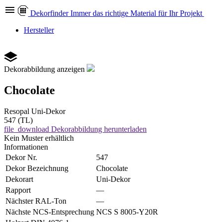
Dekor
finder
Immer das richtige Material für Ihr Projekt
Hersteller
Dekorabbildung anzeigen
Chocolate
Resopal
Uni-Dekor
547 (TL)
file_download
Dekorabbildung herunterladen
Kein Muster erhältlich
Informationen
Dekor Nr.
547
Dekor Bezeichnung
Chocolate
Dekorart
Uni-Dekor
Rapport
—
Nächster RAL-Ton
—
Nächste NCS-Entsprechung
NCS S 8005-Y20R