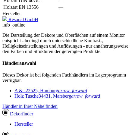
Holzart DIN 4076-1
—
Holzart EN 13556
—
Hersteller
Resopal GmbH
info_outline
Die Darstellung der Dekore und Oberflächen auf einem Monitor
entspricht - bedingt durch unterschiedliche Kontrast-,
Helligkeitseinstellungen und Auflösungen - nur annäherungsweise
den Farben und Strukturen der gefertigten Produkte.
Händlerauswahl
Dieses Dekor ist bei folgenden Fachhändlern im Lagerprogramm
verfügbar.
A & J
22525, Hamburg
arrow_forward
Holz Tusche
34431, Marsberg
arrow_forward
Händler in Ihrer Nähe finden
Dekor
finder
Hersteller