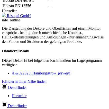
Holzart DIN 4076-1
—
Holzart EN 13556
—
Hersteller
Resopal GmbH
info_outline
Die Darstellung der Dekore und Oberflächen auf einem Monitor
entspricht - bedingt durch unterschiedliche Kontrast-,
Helligkeitseinstellungen und Auflösungen - nur annäherungsweise
den Farben und Strukturen der gefertigten Produkte.
Händlerauswahl
Dieses Dekor ist bei folgenden Fachhändlern im Lagerprogramm
verfügbar.
A & J
22525, Hamburg
arrow_forward
Händler in Ihrer Nähe finden
Dekor
finder
Hersteller
Dekor
finder