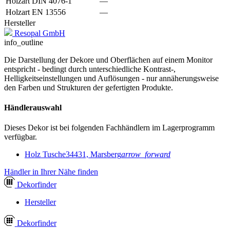
Holzart DIN 4076-1
—
Holzart EN 13556
—
Hersteller
Resopal GmbH
info_outline
Die Darstellung der Dekore und Oberflächen auf einem Monitor
entspricht - bedingt durch unterschiedliche Kontrast-,
Helligkeitseinstellungen und Auflösungen - nur annäherungsweise
den Farben und Strukturen der gefertigten Produkte.
Händlerauswahl
Dieses Dekor ist bei folgenden Fachhändlern im Lagerprogramm
verfügbar.
Holz Tusche
34431, Marsberg
arrow_forward
Händler in Ihrer Nähe finden
Dekor
finder
Hersteller
Dekor
finder