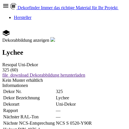
Dekor
finder
Immer das richtige Material für Ihr Projekt
Hersteller
Dekorabbildung anzeigen
Lychee
Resopal
Uni-Dekor
325 (60)
file_download
Dekorabbildung herunterladen
Kein Muster erhältlich
Informationen
Dekor Nr.
325
Dekor Bezeichnung
Lychee
Dekorart
Uni-Dekor
Rapport
—
Nächster RAL-Ton
—
Nächste NCS-Entsprechung
NCS S 0520-Y90R