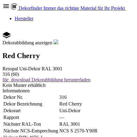
Dekor
finder
Immer das richtige Material für Ihr Projekt
Hersteller
Dekorabbildung anzeigen
Red Cherry
Resopal
Uni-Dekor
RAL 3001
316 (60)
file_download
Dekorabbildung herunterladen
Kein Muster erhältlich
Informationen
Dekor Nr.
316
Dekor Bezeichnung
Red Cherry
Dekorart
Uni-Dekor
Rapport
—
Nächster RAL-Ton
RAL 3001
Nächste NCS-Entsprechung
NCS S 2570-Y90R