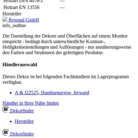
Holzart DIN 4076-1
—
Holzart EN 13556
—
Hersteller
Resopal GmbH
info_outline
Die Darstellung der Dekore und Oberflächen auf einem Monitor
entspricht - bedingt durch unterschiedliche Kontrast-,
Helligkeitseinstellungen und Auflösungen - nur annäherungsweise
den Farben und Strukturen der gefertigten Produkte.
Händlerauswahl
Dieses Dekor ist bei folgenden Fachhändlern im Lagerprogramm
verfügbar.
A & J
22525, Hamburg
arrow_forward
Händler in Ihrer Nähe finden
Dekor
finder
Hersteller
Dekor
finder