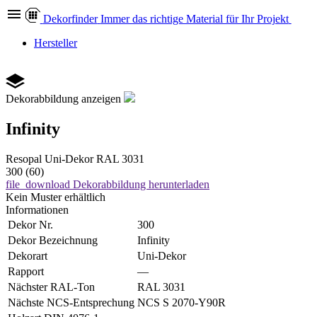
Dekor
finder
Immer das richtige Material für Ihr Projekt
Hersteller
Dekorabbildung anzeigen
Infinity
Resopal
Uni-Dekor
RAL 3031
300 (60)
file_download
Dekorabbildung herunterladen
Kein Muster erhältlich
Informationen
Dekor Nr.
300
Dekor Bezeichnung
Infinity
Dekorart
Uni-Dekor
Rapport
—
Nächster RAL-Ton
RAL 3031
Nächste NCS-Entsprechung
NCS S 2070-Y90R