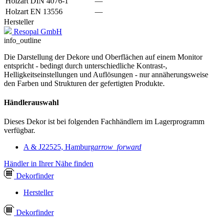
Holzart DIN 4076-1
—
Holzart EN 13556
—
Hersteller
Resopal GmbH
info_outline
Die Darstellung der Dekore und Oberflächen auf einem Monitor
entspricht - bedingt durch unterschiedliche Kontrast-,
Helligkeitseinstellungen und Auflösungen - nur annäherungsweise
den Farben und Strukturen der gefertigten Produkte.
Händlerauswahl
Dieses Dekor ist bei folgenden Fachhändlern im Lagerprogramm
verfügbar.
A & J
22525, Hamburg
arrow_forward
Händler in Ihrer Nähe finden
Dekor
finder
Hersteller
Dekor
finder