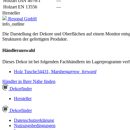
Holzart DIN 4076-1
—
Holzart EN 13556
—
Hersteller
Resopal GmbH
info_outline
Die Darstellung der Dekore und Oberflächen auf einem Monitor entspr
Strukturen der gefertigten Produkte.
Händlerauswahl
Dieses Dekor ist bei folgenden Fachhändlern im Lagerprogramm verf
Holz Tusche
34431, Marsberg
arrow_forward
Händler in Ihrer Nähe finden
Dekor
finder
Hersteller
Dekor
finder
Datenschutzerklärung
Nutzungsbedingungen