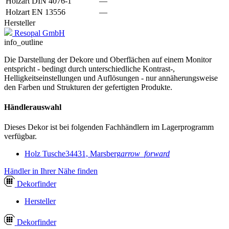
Holzart DIN 4076-1
—
Holzart EN 13556
—
Hersteller
Resopal GmbH
info_outline
Die Darstellung der Dekore und Oberflächen auf einem Monitor
entspricht - bedingt durch unterschiedliche Kontrast-,
Helligkeitseinstellungen und Auflösungen - nur annäherungsweise
den Farben und Strukturen der gefertigten Produkte.
Händlerauswahl
Dieses Dekor ist bei folgenden Fachhändlern im Lagerprogramm
verfügbar.
Holz Tusche
34431, Marsberg
arrow_forward
Händler in Ihrer Nähe finden
Dekor
finder
Hersteller
Dekor
finder