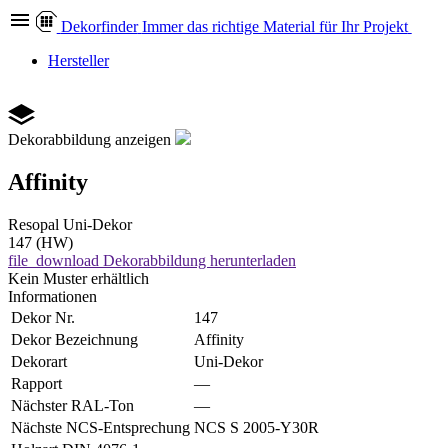
Dekor
finder
Immer das richtige Material für Ihr Projekt
Hersteller
Dekorabbildung anzeigen
Affinity
Resopal
Uni-Dekor
147 (HW)
file_download
Dekorabbildung herunterladen
Kein Muster erhältlich
Informationen
Dekor Nr.
147
Dekor Bezeichnung
Affinity
Dekorart
Uni-Dekor
Rapport
—
Nächster RAL-Ton
—
Nächste NCS-Entsprechung
NCS S 2005-Y30R