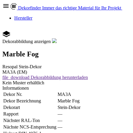
Dekor
finder
Immer das richtige Material für Ihr Projekt
Hersteller
Dekorabbildung anzeigen
Marble Fog
Resopal
Stein-Dekor
MA3A (EM)
file_download
Dekorabbildung herunterladen
Kein Muster erhältlich
Informationen
Dekor Nr.
MA3A
Dekor Bezeichnung
Marble Fog
Dekorart
Stein-Dekor
Rapport
—
Nächster RAL-Ton
—
Nächste NCS-Entsprechung
—