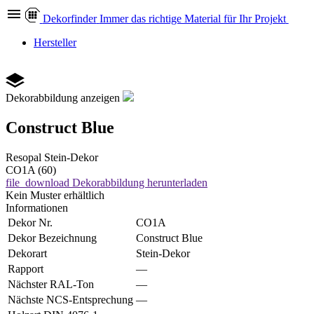
Dekor
finder
Immer das richtige Material für Ihr Projekt
Hersteller
Dekorabbildung anzeigen
Construct Blue
Resopal
Stein-Dekor
CO1A (60)
file_download
Dekorabbildung herunterladen
Kein Muster erhältlich
Informationen
Dekor Nr.
CO1A
Dekor Bezeichnung
Construct Blue
Dekorart
Stein-Dekor
Rapport
—
Nächster RAL-Ton
—
Nächste NCS-Entsprechung
—