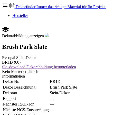
Dekor
finder
Immer das richtige Material für Ihr Projekt
Hersteller
Dekorabbildung anzeigen
Brush Park Slate
Resopal
Stein-Dekor
BR1D (60)
file_download
Dekorabbildung herunterladen
Kein Muster erhältlich
Informationen
Dekor Nr.
BR1D
Dekor Bezeichnung
Brush Park Slate
Dekorart
Stein-Dekor
Rapport
—
Nächster RAL-Ton
—
Nächste NCS-Entsprechung
—