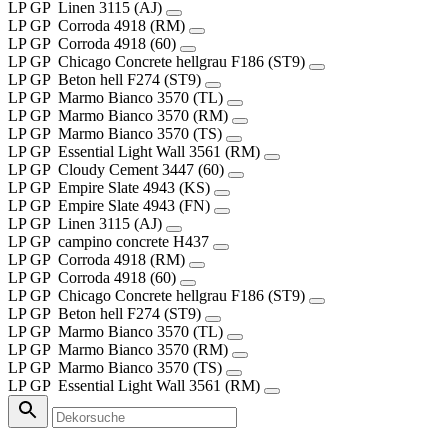
LP
GP
Linen
3115 (AJ)
LP
GP
Corroda
4918 (RM)
LP
GP
Corroda
4918 (60)
LP
GP
Chicago Concrete hellgrau
F186 (ST9)
LP
GP
Beton hell
F274 (ST9)
LP
GP
Marmo Bianco
3570 (TL)
LP
GP
Marmo Bianco
3570 (RM)
LP
GP
Marmo Bianco
3570 (TS)
LP
GP
Essential Light Wall
3561 (RM)
LP
GP
Cloudy Cement
3447 (60)
LP
GP
Empire Slate
4943 (KS)
LP
GP
Empire Slate
4943 (FN)
LP
GP
Linen
3115 (AJ)
LP
GP
campino concrete
H437
LP
GP
Corroda
4918 (RM)
LP
GP
Corroda
4918 (60)
LP
GP
Chicago Concrete hellgrau
F186 (ST9)
LP
GP
Beton hell
F274 (ST9)
LP
GP
Marmo Bianco
3570 (TL)
LP
GP
Marmo Bianco
3570 (RM)
LP
GP
Marmo Bianco
3570 (TS)
LP
GP
Essential Light Wall
3561 (RM)