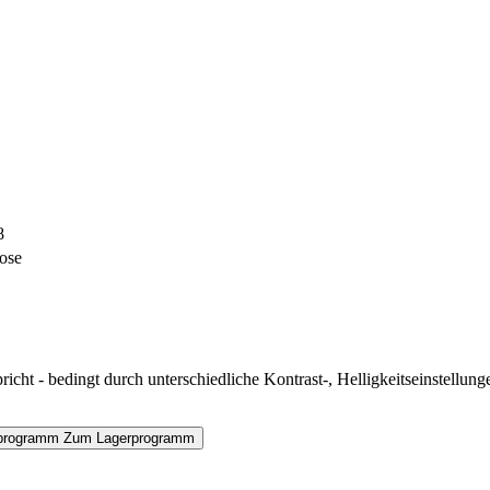
8
lose
icht - bedingt durch unterschiedliche Kontrast-, Helligkeitseinstell
programm
Zum Lagerprogramm