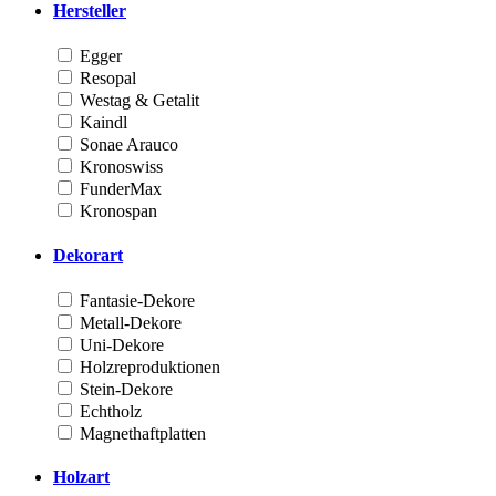
Hersteller
Egger
Resopal
Westag & Getalit
Kaindl
Sonae Arauco
Kronoswiss
FunderMax
Kronospan
Dekorart
Fantasie-Dekore
Metall-Dekore
Uni-Dekore
Holzreproduktionen
Stein-Dekore
Echtholz
Magnethaftplatten
Holzart