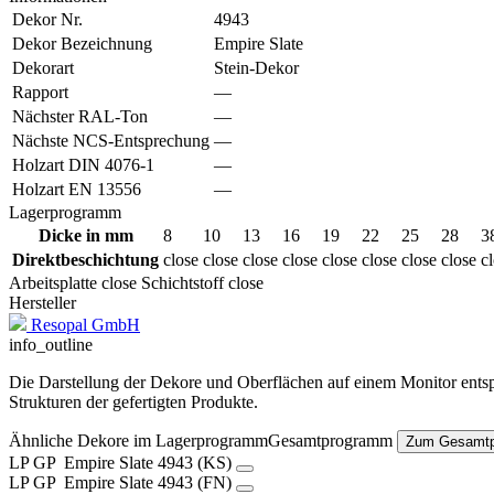
Dekor Nr.
4943
Dekor Bezeichnung
Empire Slate
Dekorart
Stein-Dekor
Rapport
—
Nächster RAL-Ton
—
Nächste NCS-Entsprechung
—
Holzart DIN 4076-1
—
Holzart EN 13556
—
Lagerprogramm
Dicke in mm
8
10
13
16
19
22
25
28
3
Direktbeschichtung
close
close
close
close
close
close
close
close
c
Arbeitsplatte
close
Schichtstoff
close
Hersteller
Resopal GmbH
info_outline
Die Darstellung der Dekore und Oberflächen auf einem Monitor entspr
Strukturen der gefertigten Produkte.
Ähnliche Dekore im
Lagerprogramm
Gesamtprogramm
Zum Gesamt
LP
GP
Empire Slate
4943 (KS)
LP
GP
Empire Slate
4943 (FN)