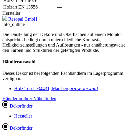
Holzart DIN 4076-1
—
Holzart EN 13556
—
Hersteller
Resopal GmbH
info_outline
Die Darstellung der Dekore und Oberflächen auf einem Monitor
entspricht - bedingt durch unterschiedliche Kontrast-,
Helligkeitseinstellungen und Auflösungen - nur annäherungsweise
den Farben und Strukturen der gefertigten Produkte.
Händlerauswahl
Dieses Dekor ist bei folgenden Fachhändlern im Lagerprogramm
verfügbar.
Holz Tusche
34431, Marsberg
arrow_forward
Händler in Ihrer Nähe finden
Dekor
finder
Hersteller
Dekor
finder