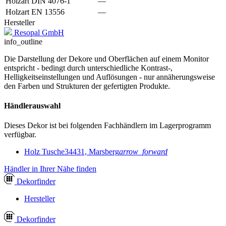
Holzart DIN 4076-1
—
Holzart EN 13556
—
Hersteller
Resopal GmbH
info_outline
Die Darstellung der Dekore und Oberflächen auf einem Monitor
entspricht - bedingt durch unterschiedliche Kontrast-,
Helligkeitseinstellungen und Auflösungen - nur annäherungsweise
den Farben und Strukturen der gefertigten Produkte.
Händlerauswahl
Dieses Dekor ist bei folgenden Fachhändlern im Lagerprogramm
verfügbar.
Holz Tusche
34431, Marsberg
arrow_forward
Händler in Ihrer Nähe finden
Dekor
finder
Hersteller
Dekor
finder