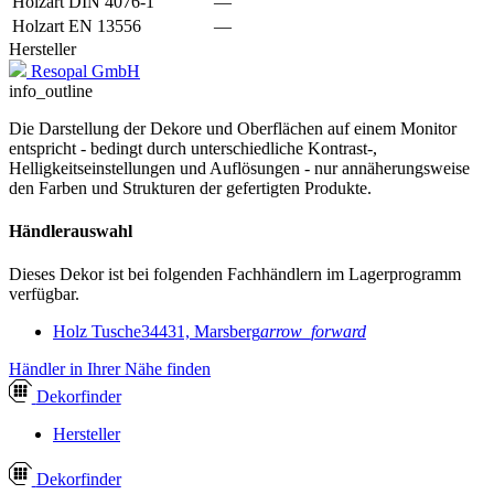
Holzart DIN 4076-1
—
Holzart EN 13556
—
Hersteller
Resopal GmbH
info_outline
Die Darstellung der Dekore und Oberflächen auf einem Monitor
entspricht - bedingt durch unterschiedliche Kontrast-,
Helligkeitseinstellungen und Auflösungen - nur annäherungsweise
den Farben und Strukturen der gefertigten Produkte.
Händlerauswahl
Dieses Dekor ist bei folgenden Fachhändlern im Lagerprogramm
verfügbar.
Holz Tusche
34431, Marsberg
arrow_forward
Händler in Ihrer Nähe finden
Dekor
finder
Hersteller
Dekor
finder