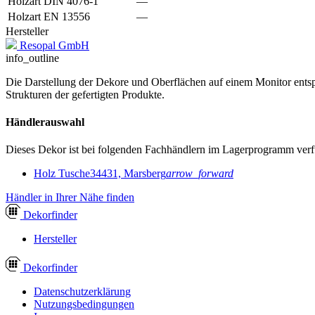
Holzart DIN 4076-1
—
Holzart EN 13556
—
Hersteller
Resopal GmbH
info_outline
Die Darstellung der Dekore und Oberflächen auf einem Monitor entspr
Strukturen der gefertigten Produkte.
Händlerauswahl
Dieses Dekor ist bei folgenden Fachhändlern im Lagerprogramm verf
Holz Tusche
34431, Marsberg
arrow_forward
Händler in Ihrer Nähe finden
Dekor
finder
Hersteller
Dekor
finder
Datenschutzerklärung
Nutzungsbedingungen