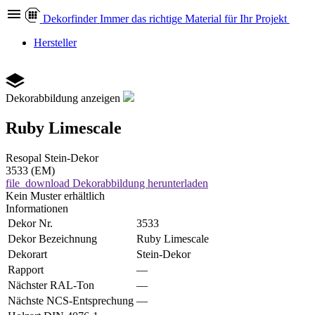
Dekor
finder
Immer das richtige Material für Ihr Projekt
Hersteller
Dekorabbildung anzeigen
Ruby Limescale
Resopal
Stein-Dekor
3533 (EM)
file_download
Dekorabbildung herunterladen
Kein Muster erhältlich
Informationen
Dekor Nr.
3533
Dekor Bezeichnung
Ruby Limescale
Dekorart
Stein-Dekor
Rapport
—
Nächster RAL-Ton
—
Nächste NCS-Entsprechung
—