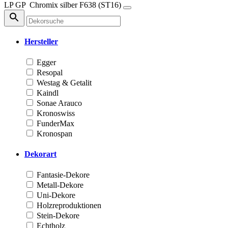
LP
GP
Chromix silber
F638 (ST16)
Hersteller
Egger
Resopal
Westag & Getalit
Kaindl
Sonae Arauco
Kronoswiss
FunderMax
Kronospan
Dekorart
Fantasie-Dekore
Metall-Dekore
Uni-Dekore
Holzreproduktionen
Stein-Dekore
Echtholz