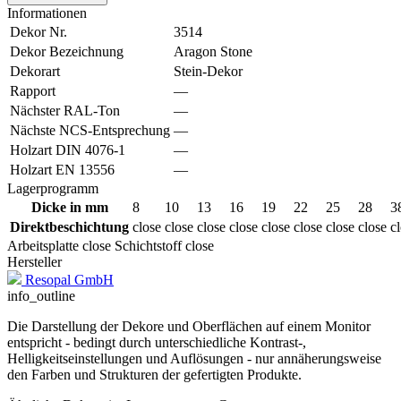
Informationen
Dekor Nr.
3514
Dekor Bezeichnung
Aragon Stone
Dekorart
Stein-Dekor
Rapport
—
Nächster RAL-Ton
—
Nächste NCS-Entsprechung
—
Holzart DIN 4076-1
—
Holzart EN 13556
—
Lagerprogramm
Dicke in mm
8
10
13
16
19
22
25
28
3
Direktbeschichtung
close
close
close
close
close
close
close
close
c
Arbeitsplatte
close
Schichtstoff
close
Hersteller
Resopal GmbH
info_outline
Die Darstellung der Dekore und Oberflächen auf einem Monitor
entspricht - bedingt durch unterschiedliche Kontrast-,
Helligkeitseinstellungen und Auflösungen - nur annäherungsweise
den Farben und Strukturen der gefertigten Produkte.