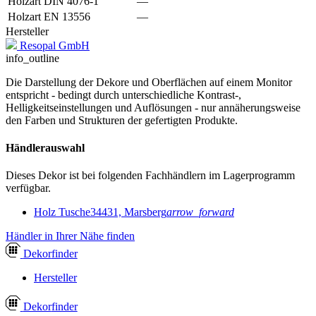
Holzart DIN 4076-1
—
Holzart EN 13556
—
Hersteller
Resopal GmbH
info_outline
Die Darstellung der Dekore und Oberflächen auf einem Monitor
entspricht - bedingt durch unterschiedliche Kontrast-,
Helligkeitseinstellungen und Auflösungen - nur annäherungsweise
den Farben und Strukturen der gefertigten Produkte.
Händlerauswahl
Dieses Dekor ist bei folgenden Fachhändlern im Lagerprogramm
verfügbar.
Holz Tusche
34431, Marsberg
arrow_forward
Händler in Ihrer Nähe finden
Dekor
finder
Hersteller
Dekor
finder