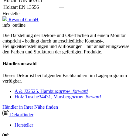
Holzart DIN 4076-1
—
Holzart EN 13556
—
Hersteller
Resopal GmbH
info_outline
Die Darstellung der Dekore und Oberflächen auf einem Monitor
entspricht - bedingt durch unterschiedliche Kontrast-,
Helligkeitseinstellungen und Auflösungen - nur annäherungsweise
den Farben und Strukturen der gefertigten Produkte.
Händlerauswahl
Dieses Dekor ist bei folgenden Fachhändlern im Lagerprogramm
verfügbar.
A & J
22525, Hamburg
arrow_forward
Holz Tusche
34431, Marsberg
arrow_forward
Händler in Ihrer Nähe finden
Dekor
finder
Hersteller