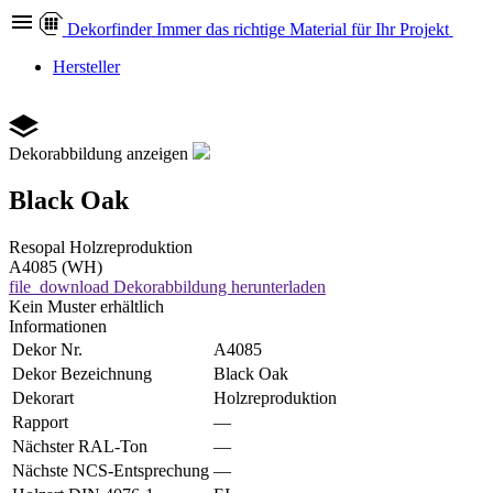
Dekor
finder
Immer das richtige Material für Ihr Projekt
Hersteller
Dekorabbildung anzeigen
Black Oak
Resopal
Holzreproduktion
A4085 (WH)
file_download
Dekorabbildung herunterladen
Kein Muster erhältlich
Informationen
Dekor Nr.
A4085
Dekor Bezeichnung
Black Oak
Dekorart
Holzreproduktion
Rapport
—
Nächster RAL-Ton
—
Nächste NCS-Entsprechung
—