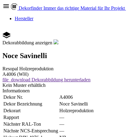
Dekor
finder
Immer das richtige Material für Ihr Projekt
Hersteller
Dekorabbildung anzeigen
Noce Savinelli
Resopal
Holzreproduktion
A4006 (WH)
file_download
Dekorabbildung herunterladen
Kein Muster erhältlich
Informationen
Dekor Nr.
A4006
Dekor Bezeichnung
Noce Savinelli
Dekorart
Holzreproduktion
Rapport
—
Nächster RAL-Ton
—
Nächste NCS-Entsprechung
—