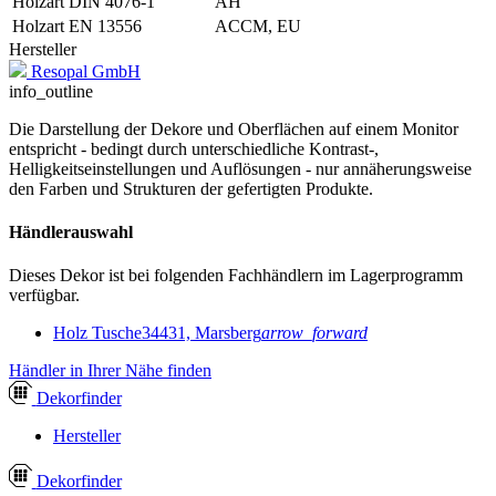
Holzart DIN 4076-1
AH
Holzart EN 13556
ACCM, EU
Hersteller
Resopal GmbH
info_outline
Die Darstellung der Dekore und Oberflächen auf einem Monitor
entspricht - bedingt durch unterschiedliche Kontrast-,
Helligkeitseinstellungen und Auflösungen - nur annäherungsweise
den Farben und Strukturen der gefertigten Produkte.
Händlerauswahl
Dieses Dekor ist bei folgenden Fachhändlern im Lagerprogramm
verfügbar.
Holz Tusche
34431, Marsberg
arrow_forward
Händler in Ihrer Nähe finden
Dekor
finder
Hersteller
Dekor
finder