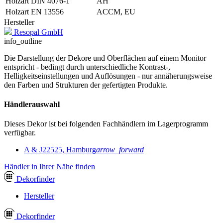
Holzart DIN 4076-1
AH
Holzart EN 13556
ACCM, EU
Hersteller
Resopal GmbH
info_outline
Die Darstellung der Dekore und Oberflächen auf einem Monitor
entspricht - bedingt durch unterschiedliche Kontrast-,
Helligkeitseinstellungen und Auflösungen - nur annäherungsweise
den Farben und Strukturen der gefertigten Produkte.
Händlerauswahl
Dieses Dekor ist bei folgenden Fachhändlern im Lagerprogramm
verfügbar.
A & J
22525, Hamburg
arrow_forward
Händler in Ihrer Nähe finden
Dekor
finder
Hersteller
Dekor
finder