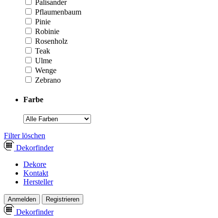
Palisander
Pflaumenbaum
Pinie
Robinie
Rosenholz
Teak
Ulme
Wenge
Zebrano
Farbe
­Filter löschen
Dekor
finder
Dekore
Kontakt
Hersteller
Anmelden
Registrieren
Dekor
finder