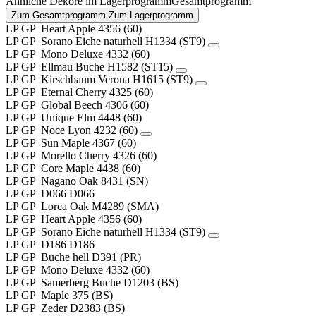
Ähnliche Dekore im
Lagerprogramm
Gesamtprogramm
Zum Gesamtprogramm
Zum Lagerprogramm
LP
GP
Heart Apple
4356 (60)
LP
GP
Sorano Eiche naturhell
H1334 (ST9)
LP
GP
Mono Deluxe
4332 (60)
LP
GP
Ellmau Buche
H1582 (ST15)
LP
GP
Kirschbaum Verona
H1615 (ST9)
LP
GP
Eternal Cherry
4325 (60)
LP
GP
Global Beech
4306 (60)
LP
GP
Unique Elm
4448 (60)
LP
GP
Noce Lyon
4232 (60)
LP
GP
Sun Maple
4367 (60)
LP
GP
Morello Cherry
4326 (60)
LP
GP
Core Maple
4438 (60)
LP
GP
Nagano Oak
8431 (SN)
LP
GP
D066
D066
LP
GP
Lorca Oak
M4289 (SMA)
LP
GP
Heart Apple
4356 (60)
LP
GP
Sorano Eiche naturhell
H1334 (ST9)
LP
GP
D186
D186
LP
GP
Buche hell
D391 (PR)
LP
GP
Mono Deluxe
4332 (60)
LP
GP
Samerberg Buche
D1203 (BS)
LP
GP
Maple
375 (BS)
LP
GP
Zeder
D2383 (BS)