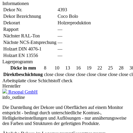
Informationen
Dekor Nr.
4393
Dekor Bezeichnung
Coco Bolo
Dekorart
Holzreproduktion
Rapport
—
Nächster RAL-Ton
—
Nächste NCS-Entsprechung
—
Holzart DIN 4076-1
—
Holzart EN 13556
—
Lagerprogramm
Dicke in mm
8
10
13
16
19
22
25
28
3
Direktbeschichtung
close
close
close
close
close
close
close
close
c
Arbeitsplatte
close
Schichtstoff
check
Hersteller
Resopal GmbH
info_outline
Die Darstellung der Dekore und Oberflächen auf einem Monitor
entspricht - bedingt durch unterschiedliche Kontrast-,
Helligkeitseinstellungen und Auflösungen - nur annäherungsweise
den Farben und Strukturen der gefertigten Produkte.