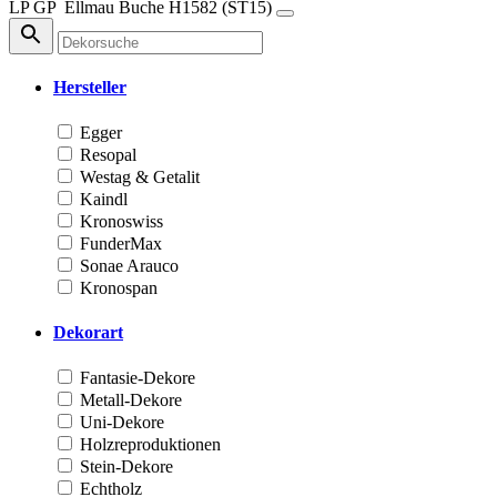
LP
GP
Ellmau Buche
H1582 (ST15)
Hersteller
Egger
Resopal
Westag & Getalit
Kaindl
Kronoswiss
FunderMax
Sonae Arauco
Kronospan
Dekorart
Fantasie-Dekore
Metall-Dekore
Uni-Dekore
Holzreproduktionen
Stein-Dekore
Echtholz