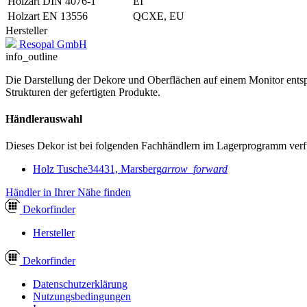
Holzart DIN 4076-1
EI
Holzart EN 13556
QCXE, EU
Hersteller
Resopal GmbH
info_outline
Die Darstellung der Dekore und Oberflächen auf einem Monitor entspr
Strukturen der gefertigten Produkte.
Händlerauswahl
Dieses Dekor ist bei folgenden Fachhändlern im Lagerprogramm verf
Holz Tusche
34431, Marsberg
arrow_forward
Händler in Ihrer Nähe finden
Dekor
finder
Hersteller
Dekor
finder
Datenschutzerklärung
Nutzungsbedingungen