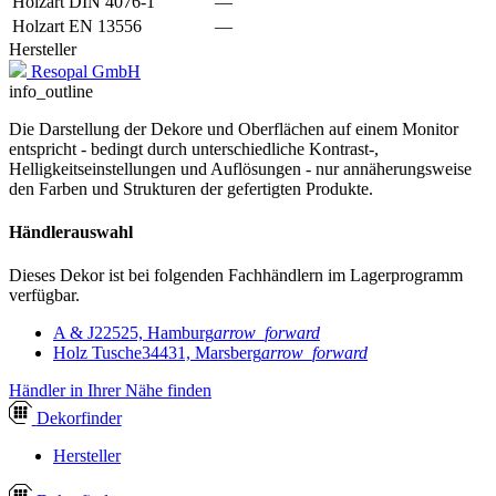
Holzart DIN 4076-1
—
Holzart EN 13556
—
Hersteller
Resopal GmbH
info_outline
Die Darstellung der Dekore und Oberflächen auf einem Monitor
entspricht - bedingt durch unterschiedliche Kontrast-,
Helligkeitseinstellungen und Auflösungen - nur annäherungsweise
den Farben und Strukturen der gefertigten Produkte.
Händlerauswahl
Dieses Dekor ist bei folgenden Fachhändlern im Lagerprogramm
verfügbar.
A & J
22525, Hamburg
arrow_forward
Holz Tusche
34431, Marsberg
arrow_forward
Händler in Ihrer Nähe finden
Dekor
finder
Hersteller