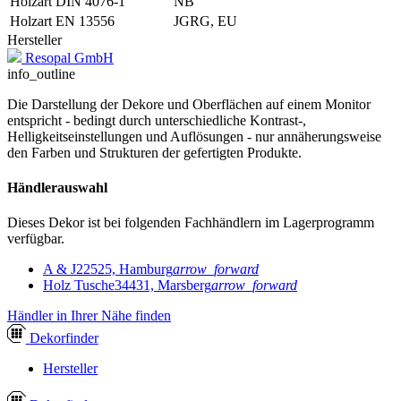
Holzart DIN 4076-1
NB
Holzart EN 13556
JGRG, EU
Hersteller
Resopal GmbH
info_outline
Die Darstellung der Dekore und Oberflächen auf einem Monitor
entspricht - bedingt durch unterschiedliche Kontrast-,
Helligkeitseinstellungen und Auflösungen - nur annäherungsweise
den Farben und Strukturen der gefertigten Produkte.
Händlerauswahl
Dieses Dekor ist bei folgenden Fachhändlern im Lagerprogramm
verfügbar.
A & J
22525, Hamburg
arrow_forward
Holz Tusche
34431, Marsberg
arrow_forward
Händler in Ihrer Nähe finden
Dekor
finder
Hersteller