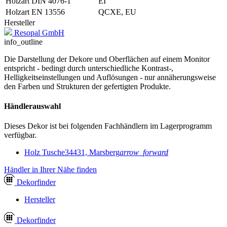
Holzart DIN 4076-1
EI
Holzart EN 13556
QCXE, EU
Hersteller
Resopal GmbH
info_outline
Die Darstellung der Dekore und Oberflächen auf einem Monitor
entspricht - bedingt durch unterschiedliche Kontrast-,
Helligkeitseinstellungen und Auflösungen - nur annäherungsweise
den Farben und Strukturen der gefertigten Produkte.
Händlerauswahl
Dieses Dekor ist bei folgenden Fachhändlern im Lagerprogramm
verfügbar.
Holz Tusche
34431, Marsberg
arrow_forward
Händler in Ihrer Nähe finden
Dekor
finder
Hersteller
Dekor
finder