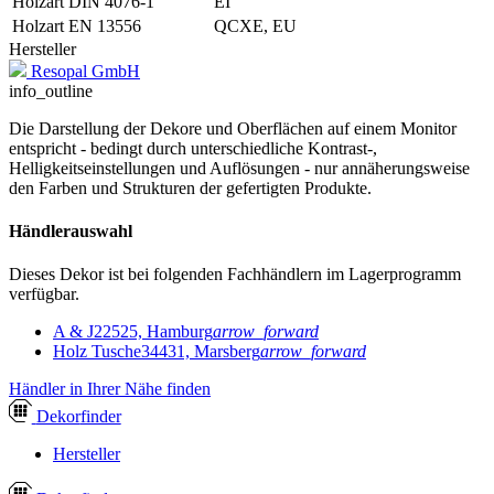
Holzart DIN 4076-1
EI
Holzart EN 13556
QCXE, EU
Hersteller
Resopal GmbH
info_outline
Die Darstellung der Dekore und Oberflächen auf einem Monitor
entspricht - bedingt durch unterschiedliche Kontrast-,
Helligkeitseinstellungen und Auflösungen - nur annäherungsweise
den Farben und Strukturen der gefertigten Produkte.
Händlerauswahl
Dieses Dekor ist bei folgenden Fachhändlern im Lagerprogramm
verfügbar.
A & J
22525, Hamburg
arrow_forward
Holz Tusche
34431, Marsberg
arrow_forward
Händler in Ihrer Nähe finden
Dekor
finder
Hersteller