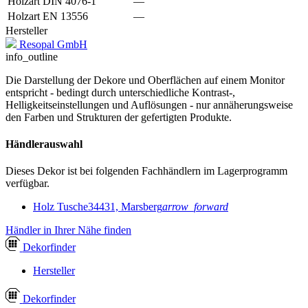
Holzart DIN 4076-1
—
Holzart EN 13556
—
Hersteller
Resopal GmbH
info_outline
Die Darstellung der Dekore und Oberflächen auf einem Monitor
entspricht - bedingt durch unterschiedliche Kontrast-,
Helligkeitseinstellungen und Auflösungen - nur annäherungsweise
den Farben und Strukturen der gefertigten Produkte.
Händlerauswahl
Dieses Dekor ist bei folgenden Fachhändlern im Lagerprogramm
verfügbar.
Holz Tusche
34431, Marsberg
arrow_forward
Händler in Ihrer Nähe finden
Dekor
finder
Hersteller
Dekor
finder