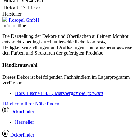
Holzart DIN 4076-1
—
Holzart EN 13556
—
Hersteller
Resopal GmbH
info_outline
Die Darstellung der Dekore und Oberflächen auf einem Monitor
entspricht - bedingt durch unterschiedliche Kontrast-,
Helligkeitseinstellungen und Auflösungen - nur annäherungsweise
den Farben und Strukturen der gefertigten Produkte.
Händlerauswahl
Dieses Dekor ist bei folgenden Fachhändlern im Lagerprogramm
verfügbar.
Holz Tusche
34431, Marsberg
arrow_forward
Händler in Ihrer Nähe finden
Dekor
finder
Hersteller
Dekor
finder