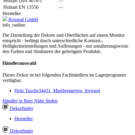
Holzart DIN 4076-1
—
Holzart EN 13556
—
Hersteller
Resopal GmbH
info_outline
Die Darstellung der Dekore und Oberflächen auf einem Monitor
entspricht - bedingt durch unterschiedliche Kontrast-,
Helligkeitseinstellungen und Auflösungen - nur annäherungsweise
den Farben und Strukturen der gefertigten Produkte.
Händlerauswahl
Dieses Dekor ist bei folgenden Fachhändlern im Lagerprogramm
verfügbar.
Holz Tusche
34431, Marsberg
arrow_forward
Händler in Ihrer Nähe finden
Dekor
finder
Hersteller
Dekor
finder