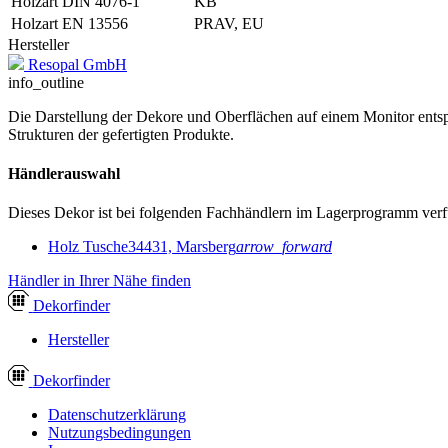
Holzart DIN 4076-1
KB
Holzart EN 13556
PRAV, EU
Hersteller
Resopal GmbH
info_outline
Die Darstellung der Dekore und Oberflächen auf einem Monitor entspr
Strukturen der gefertigten Produkte.
Händlerauswahl
Dieses Dekor ist bei folgenden Fachhändlern im Lagerprogramm verf
Holz Tusche
34431, Marsberg
arrow_forward
Händler in Ihrer Nähe finden
Dekor
finder
Hersteller
Dekor
finder
Datenschutzerklärung
Nutzungsbedingungen